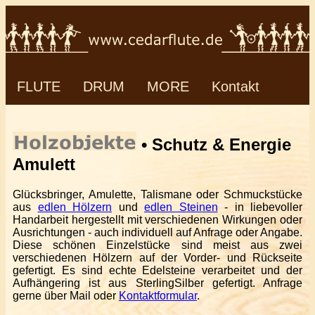
FLUTE
DRUM
MORE
Kontakt
• Schutz & Energie
Amulett
Glücksbringer, Amulette, Talismane oder Schmuckstücke
aus
edlen Hölzern
und
edlen Steinen
- in liebevoller
Handarbeit hergestellt mit verschiedenen Wirkungen oder
Ausrichtungen - auch individuell auf Anfrage oder Angabe.
Diese schönen Einzelstücke sind meist aus zwei
verschiedenen Hölzern auf der Vorder- und Rückseite
gefertigt. Es sind echte Edelsteine verarbeitet und der
Aufhängering ist aus SterlingSilber gefertigt. Anfrage
gerne über Mail oder
Kontaktformular
.