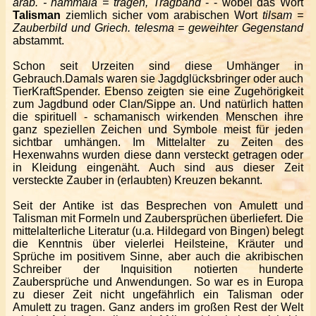
arab. - hammala = tragen, Tragband
- - wobei das Wort
Talisman
ziemlich sicher vom arabischen Wort
tilsam =
Zauberbild und Griech. telesma = geweihter Gegenstand
abstammt.
Schon seit Urzeiten sind diese Umhänger in
Gebrauch.Damals waren sie Jagdglücksbringer oder auch
TierKraftSpender. Ebenso zeigten sie eine Zugehörigkeit
zum Jagdbund oder Clan/Sippe an. Und natürlich hatten
die spirituell - schamanisch wirkenden Menschen ihre
ganz speziellen Zeichen und Symbole meist für jeden
sichtbar umhängen. Im Mittelalter zu Zeiten des
Hexenwahns wurden diese dann versteckt getragen oder
in Kleidung eingenäht. Auch sind aus dieser Zeit
versteckte Zauber in (erlaubten) Kreuzen bekannt.
Seit der Antike ist das Besprechen von Amulett und
Talisman mit Formeln und Zaubersprüchen überliefert. Die
mittelalterliche Literatur (u.a. Hildegard von Bingen) belegt
die Kenntnis über vielerlei Heilsteine, Kräuter und
Sprüche im positivem Sinne, aber auch die akribischen
Schreiber der Inquisition notierten hunderte
Zaubersprüche und Anwendungen. So war es in Europa
zu dieser Zeit nicht ungefährlich ein Talisman oder
Amulett zu tragen. Ganz anders im großen Rest der Welt